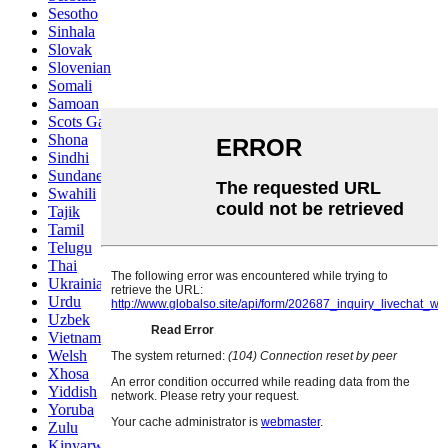
Sesotho
Sinhala
Slovak
Slovenian
Somali
Samoan
Scots Gaelic
Shona
Sindhi
Sundanese
Swahili
Tajik
Tamil
Telugu
Thai
Ukrainian
Urdu
Uzbek
Vietnamese
Welsh
Xhosa
Yiddish
Yoruba
Zulu
Kinyarwanda