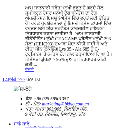
ਆਮ ਜਾਣਕਾਰੀ ਸਰੋਤ ਮਨੁੱਖੀ ਭਰੂਣ ਦੇ ਗੁਰਦੇ ਸੈੱਲ
ਸਮੀਕਰਨ ਹੋਸਟ ਮਨੁੱਖੀ ਟੈਗ ਸੀ-ਉਸ ਦਾ ਟੈਗ
ਐਪਲੀਕੇਸ਼ਨ ਇਮਯੂਨੋਐਸੇਸ ਵਿੱਚ ਵਰਤੋਂ ਲਈ ਉਚਿਤ
ਹੈ।ਹਰੇਕ ਪ੍ਰਯੋਗਸ਼ਾਲਾ ਨੂੰ ਇਸਦੇ ਵਿਸ਼ੇਸ਼ ਕਾਰਜਾਂ ਵਿੱਚ
ਵਰਤਣ ਲਈ ਇੱਕ ਸਰਵੋਤਮ ਕਾਰਜਸ਼ੀਲ ਟਾਇਟਰ
ਨਿਰਧਾਰਤ ਕਰਨਾ ਚਾਹੀਦਾ ਹੈ।ਆਮ ਜਾਣਕਾਰੀ
ਰੀਕੌਂਬੀਨੈਂਟ ਮਨੁੱਖੀ CEACAM5 ਪ੍ਰੋਟੀਨ ਮਨੁੱਖੀ 293
ਸੈੱਲਾਂ (HEK293) ਦੁਆਰਾ ਪੈਦਾ ਕੀਤੀ ਜਾਂਦੀ ਹੈ ਅਤੇ
ਟੀਚਾ ਜੀਨ ਇੰਕੋਡਿੰਗ Lys 35 - Ala 685 ਨੂੰ C-
ਟਰਮਿਨਸ 'ਤੇ 6-ਹਿਸ ਟੈਗ ਨਾਲ ਦਰਸਾਇਆ ਗਿਆ ਹੈ।
ਵਿਸ਼ੇਸ਼ਤਾ ਸ਼ੁੱਧਤਾ > 95% ਦੁਆਰਾ ਨਿਰਧਾਰਤ ਕੀਤੀ
ਗਈ ...
ਵੇਰਵੇ
1
2
3
ਅੱਗੇ >
>>
ਪੰਨਾ 1/3
ਫ਼ੋਨ:
+86 025 58501357
ਈ - ਮੇਲ:
marketing@bkbio.com.cn
ਪਤਾ:
ਕਮਰਾ 903/905, ਬਿਲਡਿੰਗ ਸੀ6,
9 ਵੇਡੀ ਰੋਡ, ਨੈਨਜਿੰਗ, ਜਿਆਂਗਸੂ, ਚੀਨ
ਸਾਡੇ ਬਾਰੇ