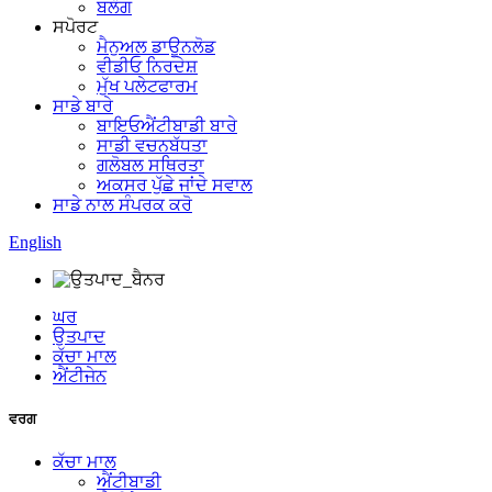
ਬਲੌਗ
ਸਪੋਰਟ
ਮੈਨੁਅਲ ਡਾਊਨਲੋਡ
ਵੀਡੀਓ ਨਿਰਦੇਸ਼
ਮੁੱਖ ਪਲੇਟਫਾਰਮ
ਸਾਡੇ ਬਾਰੇ
ਬਾਇਓਐਂਟੀਬਾਡੀ ਬਾਰੇ
ਸਾਡੀ ਵਚਨਬੱਧਤਾ
ਗਲੋਬਲ ਸਥਿਰਤਾ
ਅਕਸਰ ਪੁੱਛੇ ਜਾਂਦੇ ਸਵਾਲ
ਸਾਡੇ ਨਾਲ ਸੰਪਰਕ ਕਰੋ
English
ਘਰ
ਉਤਪਾਦ
ਕੱਚਾ ਮਾਲ
ਐਂਟੀਜੇਨ
ਵਰਗ
ਕੱਚਾ ਮਾਲ
ਐਂਟੀਬਾਡੀ