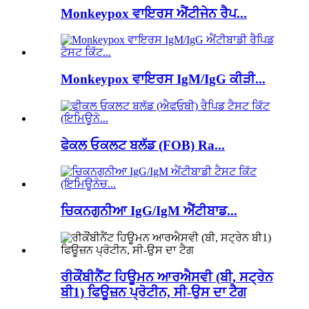
Monkeypox ਵਾਇਰਸ ਐਂਟੀਜੇਨ ਰੈਪ...
Monkeypox ਵਾਇਰਸ IgM/IgG ਕੀੜੀ...
ਫੇਕਲ ਓਕਲਟ ਬਲੱਡ (FOB) Ra...
ਚਿਕਨਗੁਨੀਆ IgG/IgM ਐਂਟੀਬਾਡ...
ਰੀਕੌਂਬੀਨੈਂਟ ਹਿਊਮਨ ਆਰਐਸਵੀ (ਬੀ, ਸਟ੍ਰੇਨ
ਬੀ1) ਫਿਊਜ਼ਨ ਪ੍ਰੋਟੀਨ, ਸੀ-ਉਸ ਦਾ ਟੈਗ