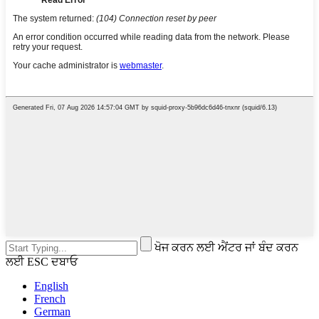
ਖੋਜ ਕਰਨ ਲਈ ਐਂਟਰ ਜਾਂ ਬੰਦ ਕਰਨ
ਲਈ ESC ਦਬਾਓ
English
French
German