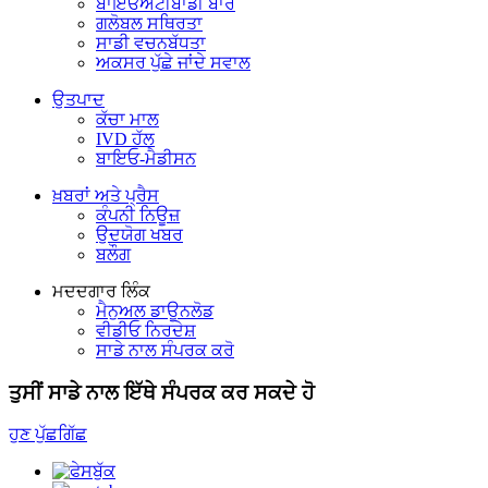
ਬਾਇਓਐਂਟੀਬਾਡੀ ਬਾਰੇ
ਗਲੋਬਲ ਸਥਿਰਤਾ
ਸਾਡੀ ਵਚਨਬੱਧਤਾ
ਅਕਸਰ ਪੁੱਛੇ ਜਾਂਦੇ ਸਵਾਲ
ਉਤਪਾਦ
ਕੱਚਾ ਮਾਲ
IVD ਹੱਲ
ਬਾਇਓ-ਮੈਡੀਸਨ
ਖ਼ਬਰਾਂ ਅਤੇ ਪ੍ਰੈਸ
ਕੰਪਨੀ ਨਿਊਜ਼
ਉਦਯੋਗ ਖਬਰ
ਬਲੌਗ
ਮਦਦਗਾਰ ਲਿੰਕ
ਮੈਨੁਅਲ ਡਾਊਨਲੋਡ
ਵੀਡੀਓ ਨਿਰਦੇਸ਼
ਸਾਡੇ ਨਾਲ ਸੰਪਰਕ ਕਰੋ
ਤੁਸੀਂ ਸਾਡੇ ਨਾਲ ਇੱਥੇ ਸੰਪਰਕ ਕਰ ਸਕਦੇ ਹੋ
ਹੁਣ ਪੁੱਛਗਿੱਛ